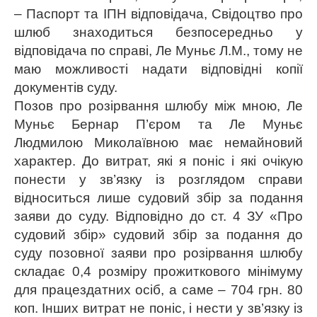
– Паспорт та ІПН відповідача, Свідоцтво про
шлюб знаходиться безпосередньо у
відповідача по справі, Ле Муньє Л.М., тому не
маю можливості надати відповідні копії
документів суду.
Позов про розірвання шлюбу між мною, Ле
Муньє Бернар П’єром та Ле Муньє
Людмилою Миколаївною має немайновий
характер. До витрат, які я поніс і які очікую
понести у зв’язку із розглядом справи
відноситься лише судовий збір за подання
заяви до суду. Відповідно до ст. 4 ЗУ «Про
судовий збір» судовий збір за подання до
суду позовної заяви про розірвання шлюбу
складає 0,4 розміру прожиткового мінімуму
для працездатних осіб, а саме – 704 грн. 80
коп. Інших витрат не поніс, і нести у зв’язку із