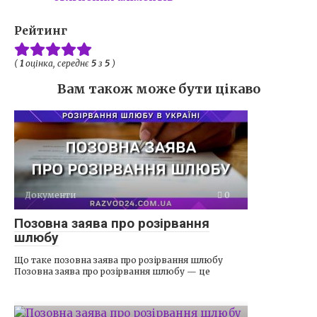
Рейтинг
(
1
оцінка, середнє
5
з
5
)
Вам також може бути цікаво
Документи
0
Позовна заява про розірвання
шлюбу
Що таке позовна заява про розірвання шлюбу
Позовна заява про розірвання шлюбу — це