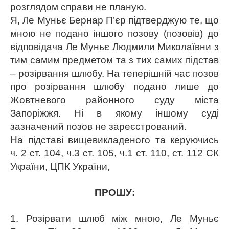
розглядом справи не планую.
Я, Ле Муньє Бернар П’єр підтверджую те, що
мною не подано іншого позову (позовів) до
відповідача Ле Муньє Людмили Миколаївни з
тим самим предметом та з тих самих підстав
– розірвання шлюбу. На теперішній час позов
про розірвання шлюбу подано лише до
Жовтневого районного суду міста
Запоріжжя. Ні в якому іншому суді
зазначений позов не зареєстрований.
На підставі вищевикладеного та керуючись
ч. 2 ст. 104, ч.3 ст. 105, ч.1 ст. 110, ст. 112 СК
України, ЦПК України,
ПРОШУ:
1. Розірвати шлюб між мною, Ле Муньє