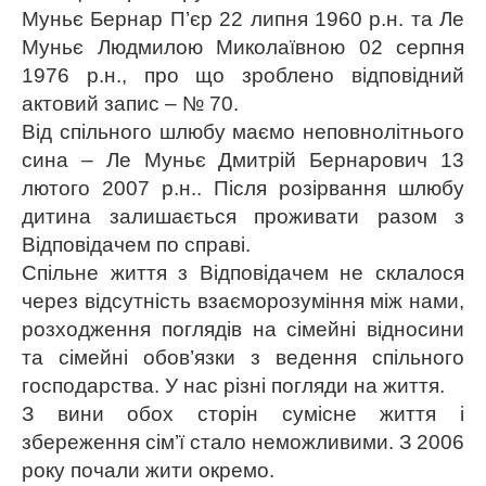
Муньє Бернар П’єр 22 липня 1960 р.н. та Ле
Муньє Людмилою Миколаївною 02 серпня
1976 р.н., про що зроблено відповідний
актовий запис – № 70.
Від спільного шлюбу маємо неповнолітнього
сина – Ле Муньє Дмитрій Бернарович 13
лютого 2007 р.н.. Після розірвання шлюбу
дитина залишається проживати разом з
Відповідачем по справі.
Спільне життя з Відповідачем не склалося
через відсутність взаєморозуміння між нами,
розходження поглядів на сімейні відносини
та сімейні обов’язки з ведення спільного
господарства. У нас різні погляди на життя.
З вини обох сторін сумісне життя і
збереження сім’ї стало неможливими. З 2006
року почали жити окремо.