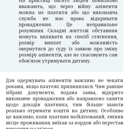
На практиці багато людей помилково
вважають, що через війну аліменти
можна не платити або що виконавча
служба не має права відкривати
провадження. Це неправильне
розуміння. Складні життєві обставини
можуть впливати на спосіб стягнення,
розмір виплат або можливість
звернутися до суду із заявою про зміну
розміру аліментів, але не скасовують сам
обов’язок утримувати дитину.
Для одержувача аліментів важливо не чекати
роками, якщо платежі припинилися. Чим раніше
зібрані документи, подана заява, відкрито
виконавче провадження або направлено запити
щодо доходів платника, тим більше шансів
реально отримати кошти на дитину. Особливо
це важливо, коли платник мобілізований, змінив
місце проживання, виїхав за кордон або перестав
виходити на зв’язок.