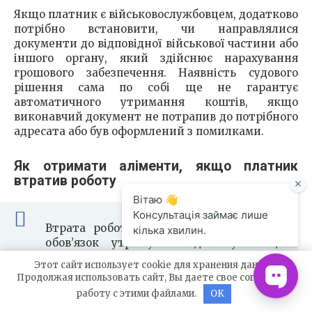
Якщо платник є військовослужбовцем, додатково
потрібно встановити, чи направлялися
документи до відповідної військової частини або
іншого органу, який здійснює нарахування
грошового забезпечення. Наявність судового
рішення сама по собі ще не гарантує
автоматичного утримання коштів, якщо
виконавчий документ не потрапив до потрібного
адресата або був оформлений з помилками.
Як отримати аліменти, якщо платник
втратив роботу
Втрата роботи платником не скасовує
обов’язок утримувати дитину. Якщо
особа офіційно не працює, аліменти все
Этот сайт использует cookie для хранения данных.
одно можуть нараховуватися, а борг —
Продолжая использовать сайт, Вы даете свое согласие на
накопичуватися. Для дитини важливий
работу с этими файлами.
OK
не формальний статус платника, а