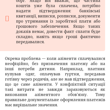
борг. Якщо він вважає, що частина
коштів уже була сплачена, потрібно
надати підтвердження: банківські
квитанції, виписки, розписки, документи
про утримання із заробітної плати або
грошового забезпечення. Якщо таких
доказів немає, довести факт сплати буде
складно, навіть якщо гроші фактично
передавалися.
Окрема проблема — коли аліменти сплачувалися
неофіційно, без призначення платежу або на
інші потреби дитини. Наприклад, платник
купував одяг, оплачував гуртки, передавав
готівку через родичів, але не мав підтвердження,
що це саме аліменти. У конфліктній ситуації
такі витрати не завжди зараховуються як
виконання аліментного обов’язку. Тому
правильне документальне оформлення платежів
має вирішальне значення.