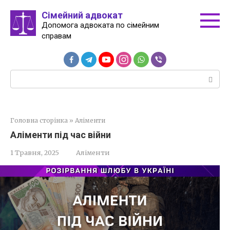
Перейти
Сімейний адвокат
до
Допомога адвоката по сімейним
вмісту
справам
Пошук:
Головна сторінка
»
Аліменти
Аліменти під час війни
1 Травня, 2025
Аліменти