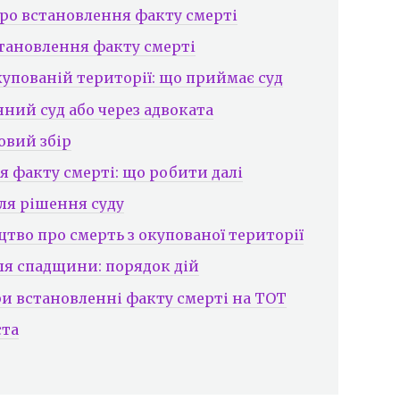
про встановлення факту смерті
становлення факту смерті
купованій території: що приймає суд
нний суд або через адвоката
овий збір
я факту смерті: що робити далі
сля рішення суду
цтво про смерть з окупованої території
ля спадщини: порядок дій
и встановленні факту смерті на ТОТ
ста