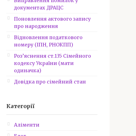
Виправлення помилок у
документах ДРАЦС
Поновлення актового запису
про народження
Відновлення податкового
номеру (ІПН, РНОКПП)
Роз’яснення ст.135 Сімейного
кодексу України (мати
одиначка)
Довідка про сімейний стан
Категорії
Аліменти