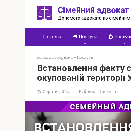
Перейти
Сімейний адвокат
до
вмісту
Допомога адвоката по сімейним
Головна
🧰 Послуги
💍 Розлуч
Головна сторінка
»
Послуги
Встановлення факту с
окупованій території 
15 Серпня, 2025
Рубрика:
Послуги