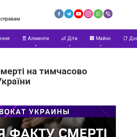
 справам
ення
🧾 Аліменти
👶 Діти
🏢 Майно
📑 До
мерті на тимчасово
України