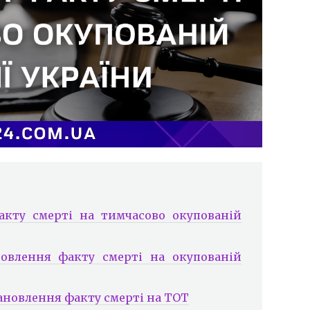
акту смерті на тимчасово окупованій
новлення факту смерті на окупованій
тановлення факту смерті на ТОТ