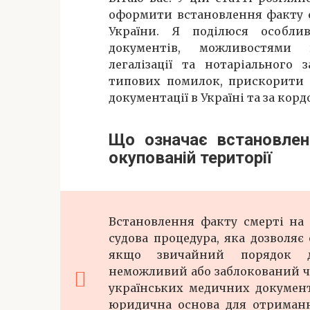
оформити встановлення факту с
України. Я поділюся особлив
документів, можливостями в
легалізації та нотаріального 
типових помилок, прискорити 
документації в Україні та за корд
Що означає встановлен
окупованій території
Встановлення факту смерті на 
судова процедура, яка дозволяє
якщо звичайний порядок де
неможливий або заблокований чер
українських медичних документ
юридична основа для отримання