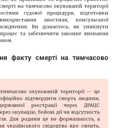
мерті на тимчасово окупованій території
остями судової процедури, підготовки
икористання апостиля, консульської
засвідчення. Ви дізнаєтесь, як уникнути
процес та забезпечити законне визнання
оном.
ня факту смерті на тимчасово
тимчасово окупованій території — це
 офіційно підтвердити смерть людини,
ржавної реєстрації через ДРАЦС
ез окупацію, бойові дії чи відсутність
ів. Для родини це не формальність, а
 українського свідоцтва про смерть,