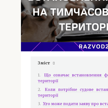
Зміст
Що означає встановлення ф
території
Коли потрібне судове вста
території
Хто може подати заяву про вс