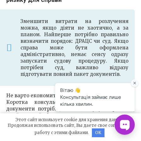
Зменшити витрати на розлучення
можна, якщо діяти не хаотично, а за
планом. Найперше потрібно правильно
визначити порядок: ДРАЦС чи суд. Якщо
справа може бути оформлена
адміністративно, немає сенсу одразу
запускати судову процедуру. Якщо
потрібен суд, важливо відразу
підготувати повний пакет документів.
Не варто економити на базовому аналізі ситуації.
Коротка консультація може показати, які
документи потрібні, до якого суду звертатися,
який судовий збір сплатити і чи можна провести
Этот сайт использует cookie для хранения данных.
справу без присутності. Це часто дешевше, ніж
Продолжая использовать сайт, Вы даете свое согласие на
виправляти помилки після самостійної подачі.
работу с этими файлами.
OK