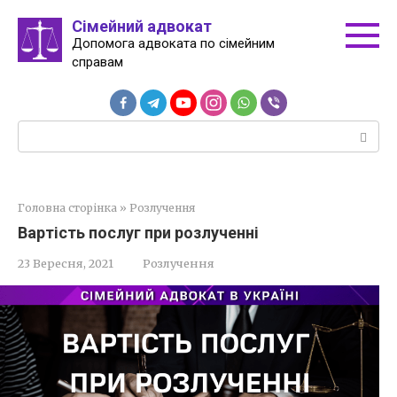
Перейти
Сімейний адвокат
до
Допомога адвоката по сімейним
вмісту
справам
Пошук:
Головна сторінка
»
Розлучення
Вартість послуг при розлученні
23 Вересня, 2021
Розлучення