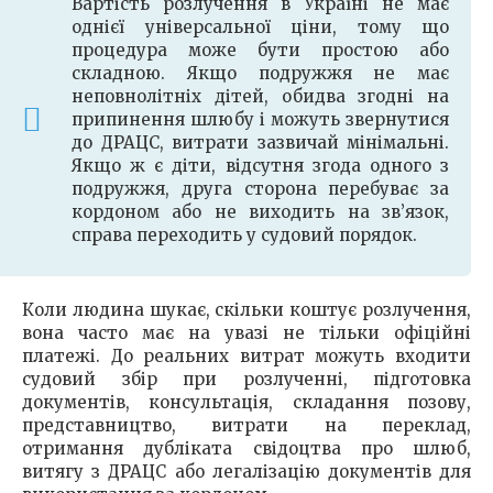
Вартість розлучення в Україні не має
однієї універсальної ціни, тому що
процедура може бути простою або
складною. Якщо подружжя не має
неповнолітніх дітей, обидва згодні на
припинення шлюбу і можуть звернутися
до ДРАЦС, витрати зазвичай мінімальні.
Якщо ж є діти, відсутня згода одного з
подружжя, друга сторона перебуває за
кордоном або не виходить на зв’язок,
справа переходить у судовий порядок.
Коли людина шукає, скільки коштує розлучення,
вона часто має на увазі не тільки офіційні
платежі. До реальних витрат можуть входити
судовий збір при розлученні, підготовка
документів, консультація, складання позову,
представництво, витрати на переклад,
отримання дубліката свідоцтва про шлюб,
витягу з ДРАЦС або легалізацію документів для