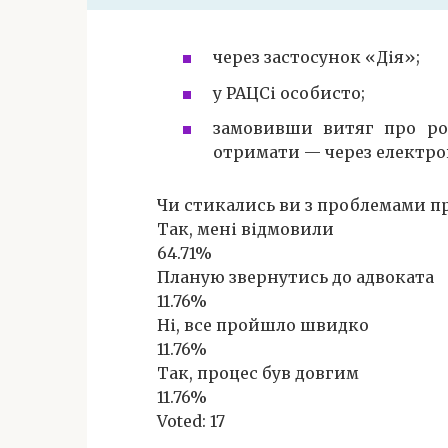
через застосунок «Дія»;
у РАЦСі особисто;
замовивши витяг про ро
отримати — через електро
Чи стикались ви з проблемами п
Так, мені відмовили
64.71%
Планую звернутись до адвоката
11.76%
Ні, все пройшло швидко
11.76%
Так, процес був довгим
11.76%
Voted:
17