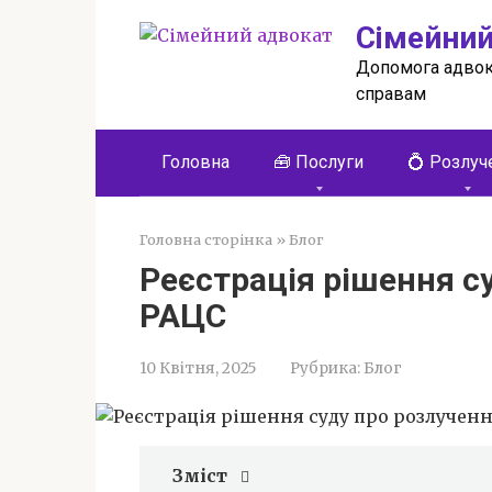
Перейти
Сімейний
до
вмісту
Допомога адвок
справам
Головна
🧰 Послуги
💍 Розлуч
Головна сторінка
»
Блог
Реєстрація рішення с
РАЦС
10 Квітня, 2025
Рубрика:
Блог
Зміст