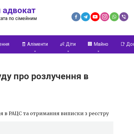
 адвокат
ата по сімейним
ення
🧾 Аліменти
👶 Діти
🏢 Майно
📑 До
уду про розлучення в