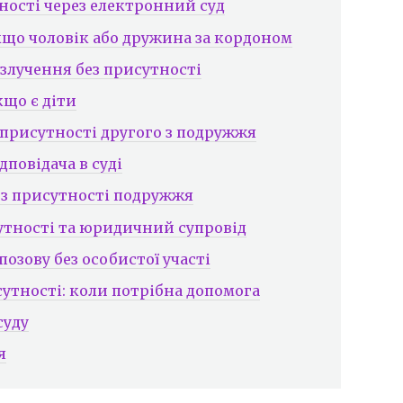
ності через електронний суд
кщо чоловік або дружина за кордоном
озлучення без присутності
кщо є діти
 присутності другого з подружжя
дповідача в суді
ез присутності подружжя
сутності та юридичний супровід
озову без особистої участі
сутності: коли потрібна допомога
суду
я