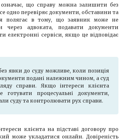
 означає, що справу можна залишити без
се одно перевіряє документи, обставини та
ця полягає в тому, що заявник може не
и через адвоката, подавати документи
и електронні сервіси, якщо це відповідає
без явки до суду можливе, коли позиція
окументи подані належним чином, а суд
ляду справи. Якщо інтереси клієнта
е готувати процесуальні документи,
вали суду та контролювати рух справи.
нтереси клієнта на підставі договору про
кий може укладатися онлайн. Довіреність