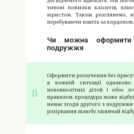
досвідченого адвоката. Ми пого
типові помилки клієнтів, плюс
юристом. Також розглянемо, я
перебуваючи навіть за кордоном.
Чи можна оформити р
подружжя
Оформити розлучення без присут
в кожній ситуації однаков
неповнолітніх дітей і обоє з
правилом процедура може відбув
немає згоди другого з подружжя 
розірвання шлюбу зазвичай відбу