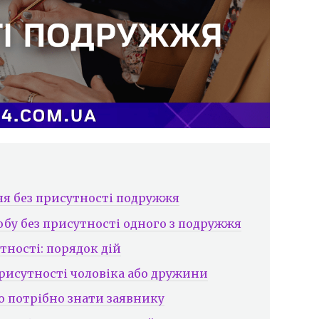
я без присутності подружжя
бу без присутності одного з подружжя
тності: порядок дій
присутності чоловіка або дружини
що потрібно знати заявнику