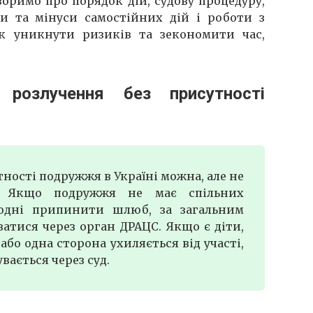
воримо про порядок дій, судову процедуру,
и та мінуси самостійних дій і роботи з
к уникнути ризиків та зекономити час,
озлучення без присутності
ності подружжя в Україні можна, але не
о. Якщо подружжя не має спільних
годні припинити шлюб, за загальним
атися через орган ДРАЦС. Якщо є діти,
або одна сторона ухиляється від участі,
вається через суд.