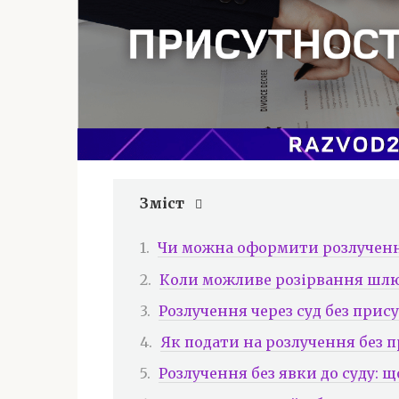
Зміст
Чи можна оформити розлученн
Коли можливе розірвання шлю
Розлучення через суд без прису
Як подати на розлучення без 
Розлучення без явки до суду: 