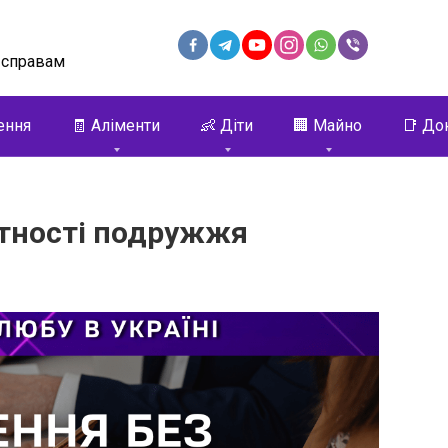
 справам
ення
🧾 Аліменти
👶 Діти
🏢 Майно
📑 До
утності подружжя