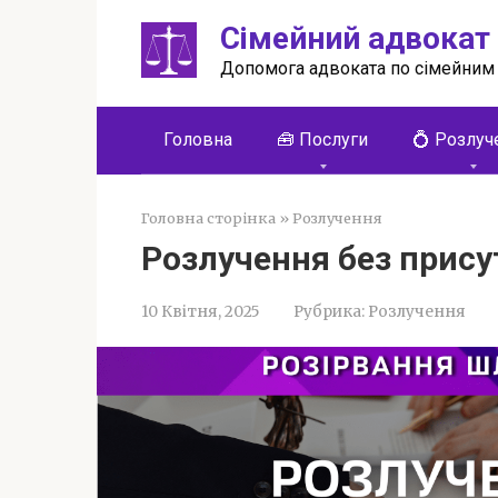
Перейти
Сімейний адвокат
до
вмісту
Допомога адвоката по сімейним
Головна
🧰 Послуги
💍 Розлуч
Головна сторінка
»
Розлучення
Розлучення без прис
10 Квітня, 2025
Рубрика:
Розлучення