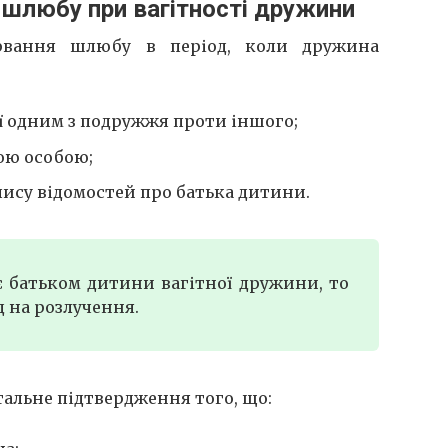
 шлюбу при вагітності дружини
рвання шлюбу в період, коли дружина
ї одним з подружжя проти іншого;
ою особою;
ису відомостей про батька дитини.
 батьком дитини вагітної дружини, то
д на розлучення.
альне підтвердження того, що: