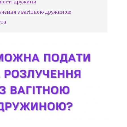
тності дружини
учення з вагітною дружиною
ста