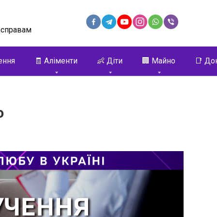
 справам
ення
🧾 Аліменти
👶 Діти
🏢 Майно
📑 До
ю