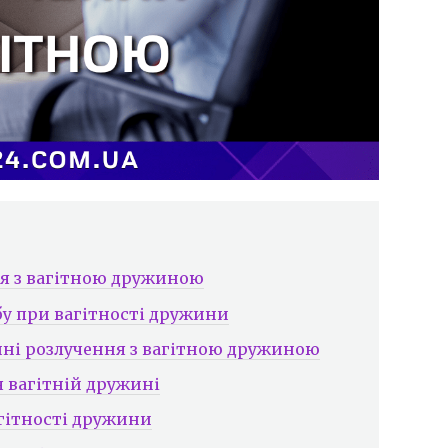
ня з вагітною дружиною
у при вагітності дружини
нні розлучення з вагітною дружиною
я вагітній дружині
агітності дружини