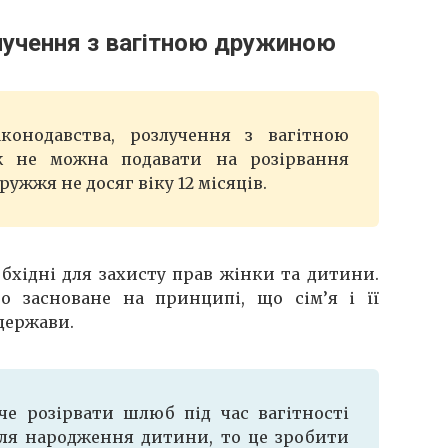
лучення з вагітною дружиною
аконодавства, розлучення з вагітною
 не можна подавати на розірвання
ужжя не досяг віку 12 місяців.
бхідні для захисту прав жінки та дитини.
о засноване на принципі, що сім’я і її
держави.
е розірвати шлюб під час вагітності
ля народження дитини, то це зробити