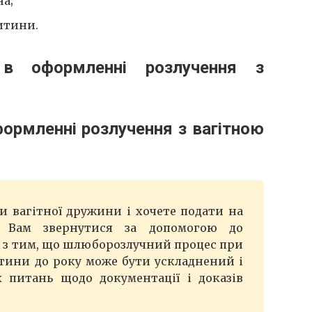
а;
дитини.
ормленні розлучення з вагітною
и вагітної дружини і хочете подати на
о Вам звернутися за допомогою до
но з тим, що шлюборозлучний процес при
итини до року може бути ускладнений і
 питань щодо документації і доказів