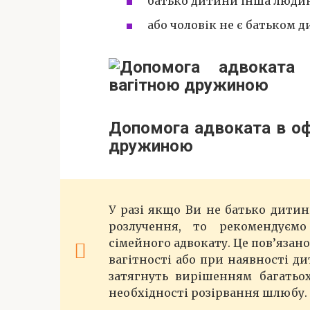
батько дитини інша людин
або чоловік не є батьком 
Допомога адвоката в оф
дружиною
У разі якщо Ви не батько дитин
розлучення, то рекомендуєм
сімейного адвокату. Це пов’яза
вагітності або при наявності д
затягнуть вирішенням багатьох
необхідності розірвання шлюбу.