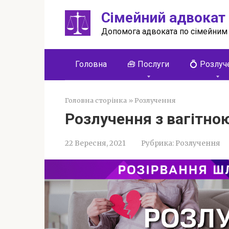
Перейти
Сімейний адвокат
до
вмісту
Допомога адвоката по сімейним
Головна
🧰 Послуги
💍 Розлуч
Головна сторінка
»
Розлучення
Розлучення з вагітно
22 Вересня, 2021
Рубрика:
Розлучення