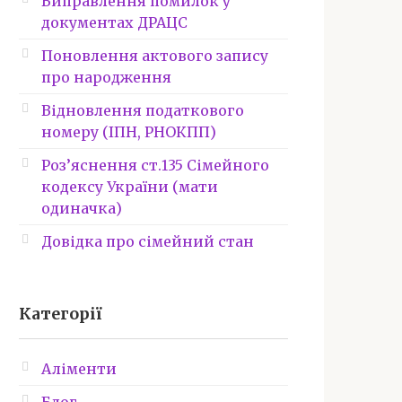
Виправлення помилок у
документах ДРАЦС
Поновлення актового запису
про народження
Відновлення податкового
номеру (ІПН, РНОКПП)
Роз’яснення ст.135 Сімейного
кодексу України (мати
одиначка)
Довідка про сімейний стан
Категорії
Аліменти