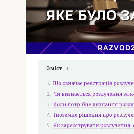
Зміст
Що означає реєстрація розлуче
Чи визнається розлучення за 
Коли потрібне визнання розлу
Іноземне рішення про розлуче
Як зареєструвати розлучення,