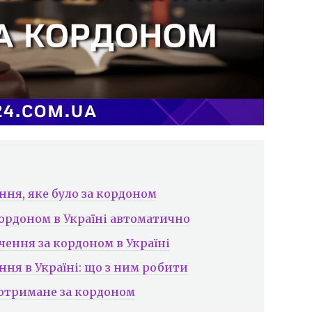
ння, яке було за кордоном
кордоном в Україні автоматично
чення за кордоном в Україні
ння в Україні: що з ним робити
 отримане за кордоном