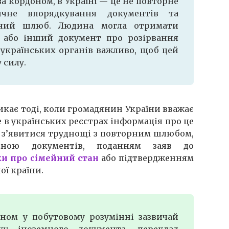
за кордоном, в Україні — це не повторне
чне впорядкування документів та
ений шлюб. Людина могла отримати
г або інший документ про розірвання
 українських органів важливо, щоб цей
 силу.
икає тоді, коли громадянин України вважає
е в українських реєстрах інформація про це
ь з’явитися труднощі з повторним шлюбом,
іною документів, поданням заяв до
ки про сімейний стан
або підтвердженням
ої країни.
оном у побутовому розумінні зазвичай
ку іноземного документа, переклад