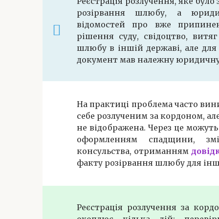
Реєстрація розлучення, яке було 
розірвання шлюбу, а юриди
відомостей про вже припин
рішення суду, свідоцтво, витя
шлюбу в іншій державі, але для
документ мав належну юридичну
На практиці проблема часто вин
себе розлученим за кордоном, ал
не відображена. Через це можут
оформленням спадщини, зм
консульства, отриманням
довід
факту розірвання шлюбу для інш
Реєстрація розлучення за корд
охоплює кілька дій: перевір