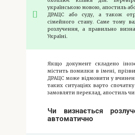
українською мовою, апостиль або
ДРАЦС або суду, а також отр
сімейного стану. Саме тому в
розлучення, а правильно визн
Україні.
Якщо документ складено іноз
містить помилки в імені, прізв
ДРАЦС може відмовити у вчиненн
таких ситуаціях варто спочатк
замовляти переклад, апостиль чи
Чи визнається розлу
автоматично