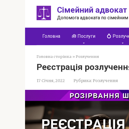
Перейти
Сімейний адвокат
до
вмісту
Допомога адвоката по сімейним
Головна
🧰 Послуги
💍 Розлуч
Головна сторінка
»
Розлучення
Реєстрація розлученн
17 Січня, 2022
Рубрика:
Розлучення