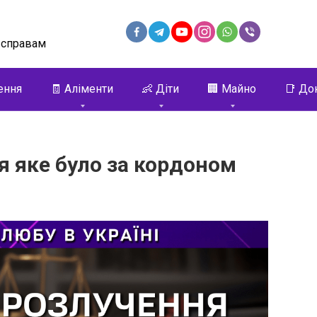
 справам
ення
🧾 Аліменти
👶 Діти
🏢 Майно
📑 До
я яке було за кордоном