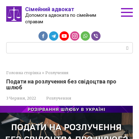
Перейти
Сімейний адвокат
до
Допомога адвоката по сімейним
вмісту
справам
Пошук:
Головна сторінка
»
Розлучення
Подати на розлучення без свідоцтва про
шлюб
3 Червня, 2022
Розлучення