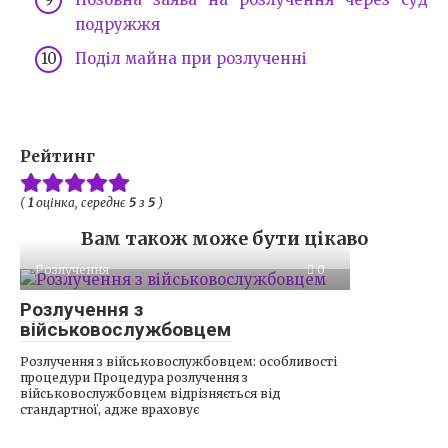
подружжя
Поділ майна при розлученні
Рейтинг
(
1
оцінка, середнє
5
з
5
)
Вам також може бути цікаво
Розлучення
0
Розлучення з
військовослужбовцем
Розлучення з військовослужбовцем: особливості
процедури Процедура розлучення з
військовослужбовцем відрізняється від
стандартної, адже враховує